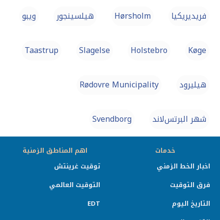
فريديريكيا
Hørsholm
هيلسينجور
ویبو
Taastrup
Slagelse
Holstebro
Køge
هيليرود
Rødovre Municipality
شهر البرتس‌لاند
Svendborg
خدمات
اهم المناطق الزمنية
اخبار الخط الزمني
توقيت غرينتش
فرق التوقيت
التوقيت العالمي
التاريخ اليوم
EDT