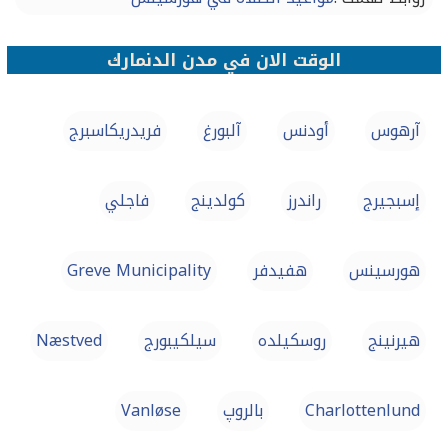
الوقت الان في مدن الدنمارك
آرهوس
أودنس
آلبورغ
فريدريكاسبرج
إسبجيرج
راندرز
كولدينج
فاجلي
هورسينس
هفيدفر
Greve Municipality
هيرنينج
روسكيلده
سيلكيبورج
Næstved
Charlottenlund
بالروپ
Vanløse