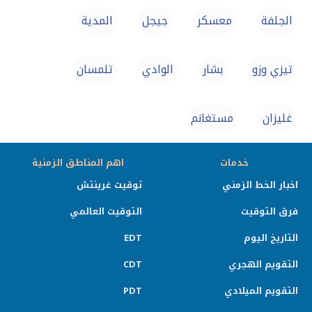
الجلفة‎
معسكر
جيجل
المدية‎
تيزي وزو
بشار
الوادي
تلمسان
غليزان
مستغانم
خدمات
اهم المناطق الزمنية
اخبار الخط الزمني
توقيت غرينتش
فرق التوقيت
التوقيت العالمي
التاريخ اليوم
EDT
التقويم الهجري
CDT
التقويم الميلادي
PDT