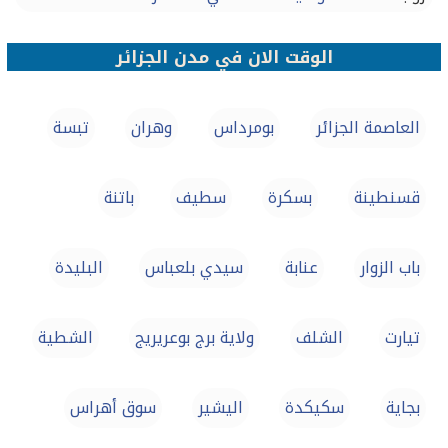
الوقت الان في مدن الجزائر
العاصمة الجزائر
بومرداس
وهران
تبسة‎
قسنطينة
بسكرة
سطيف‎
باتنة‎
باب الزوار
عنابة‎
سيدي بلعباس‎
البليدة‎
تيارت‎
الشلف
ولاية برج بوعريريج
الشطية
بجاية
سكيكدة
اليشير
سوق أهراس