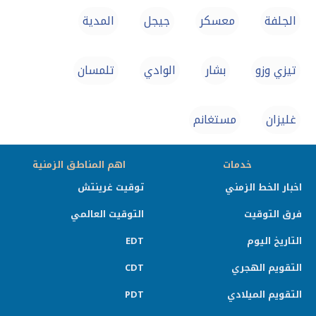
الجلفة‎
معسكر
جيجل
المدية‎
تيزي وزو
بشار
الوادي
تلمسان
غليزان
مستغانم
خدمات
اهم المناطق الزمنية
اخبار الخط الزمني
توقيت غرينتش
فرق التوقيت
التوقيت العالمي
التاريخ اليوم
EDT
التقويم الهجري
CDT
التقويم الميلادي
PDT