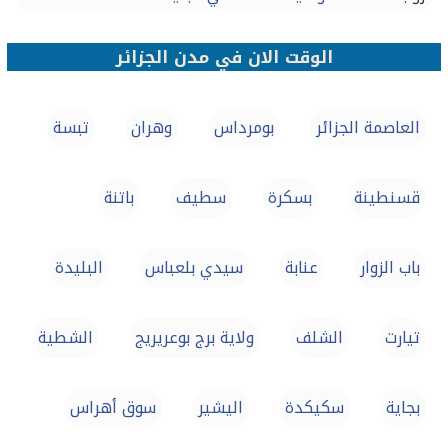
الوقت الان في مدن الجزائر
العاصمة الجزائر
بومرداس
وهران
تبسة‎
قسنطينة
بسكرة
سطيف‎
باتنة‎
باب الزوار
عنابة‎
سيدي بلعباس‎
البليدة‎
تيارت‎
الشلف
ولاية برج بوعريريج
الشطية
بجاية
سكيكدة
اليشير
سوق أهراس