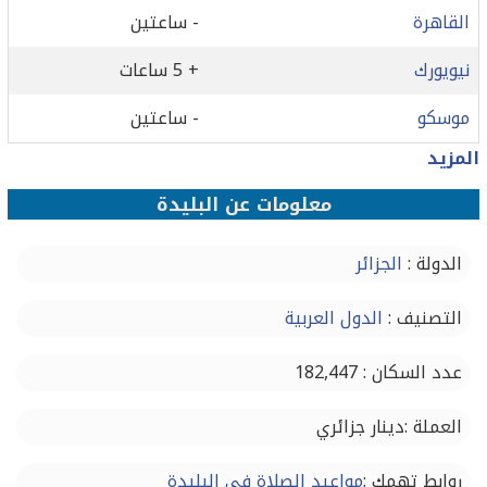
القاهرة
- ساعتين
نيويورك
+ 5 ساعات
موسكو
- ساعتين
المزيد
معلومات عن البليدة‎
الدولة :
الجزائر
التصنيف :
الدول العربية
عدد السكان : 182,447
العملة :دينار جزائري
روابط تهمك :
مواعيد الصلاة في البليدة‎