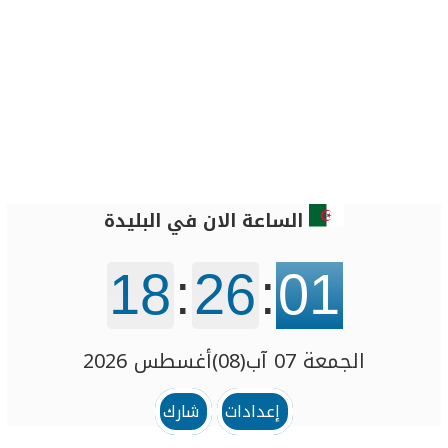
الساعة الان في البليدة‎
18
:
26
:
01
الجمعة 07 آب(08)أغسطس 2026
إعدادات
شارك