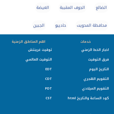
الضالع
الجوف المقببة
الغيضة
محافظة المحويت
حاديبو‎
الجبين
خدمات
اهم المناطق الزمنية
اخبار الخط الزمني
توقيت غرينتش
فرق التوقيت
التوقيت العالمي
التاريخ اليوم
EDT
التقويم الهجري
CDT
التقويم الميلادي
PDT
كود الساعة والتاريخ html
CST