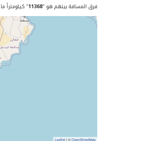
فرق المسافة بينهم هو "
11368
" كيلومتراً ما
Leaflet
| ©
OpenStreetMap