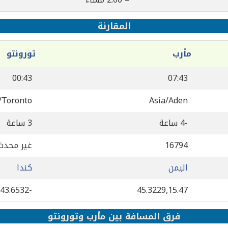
المقارنة
مأرب
تورونتو
00:43
07:43
/Toronto
Asia/Aden
-4 ساعة
3 ساعة
16794
غير محدث
اليمن
كندا
-79.3832,43.6532
45.3229,15.47
فرق المسافة بين مأرب وتورونتو