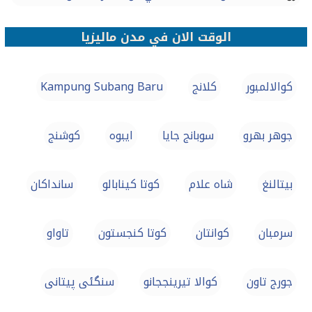
الوقت الان في مدن ماليزيا
كوالالمبور
كلانج
Kampung Subang Baru
جوهر بهرو
سوبانج جايا
ايبوه
كوشنج
بيتالنغ
شاه علام
كوتا كينابالو
سانداكان
سرمبان
كوانتان
كوتا كنجستون
تاواو
جورج تاون
كوالا تيرينججانو
سنگئی پیتانی