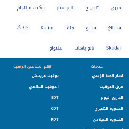
ميري
تايبينج
الور ستار
بوكيت مرتاجام
سيبانغ
سيبو
ملقا
Kulim
کلانگ
Skudai
باتو پاهات
بينتولو
خدمات
اهم المناطق الزمنية
اخبار الخط الزمني
توقيت غرينتش
فرق التوقيت
التوقيت العالمي
التاريخ اليوم
EDT
التقويم الهجري
CDT
التقويم الميلادي
PDT