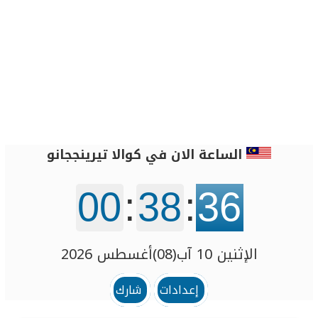
الساعة الان في كوالا تيرينججانو
00
:
38
:
36
الإثنين 10 آب(08)أغسطس 2026
إعدادات
شارك