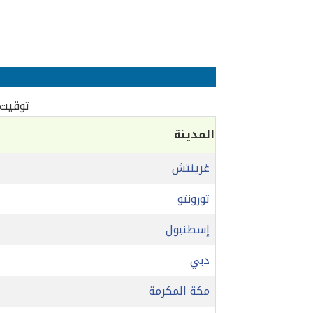
توقيت ا
المدينة
غرينتش
تورونتو
إسطنبول
دبي
مكة المكرمة