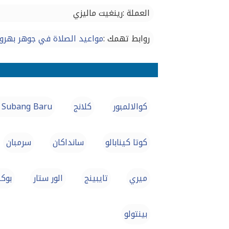
العملة :رينغيت ماليزي
روابط تهمك :
مواعيد الصلاة في جوهر بهرو
كوالالمبور
كلانج
 Subang Baru
كوتا كينابالو
سانداكان
سرمبان
ميري
تايبينج
الور ستار
بوكي
بينتولو