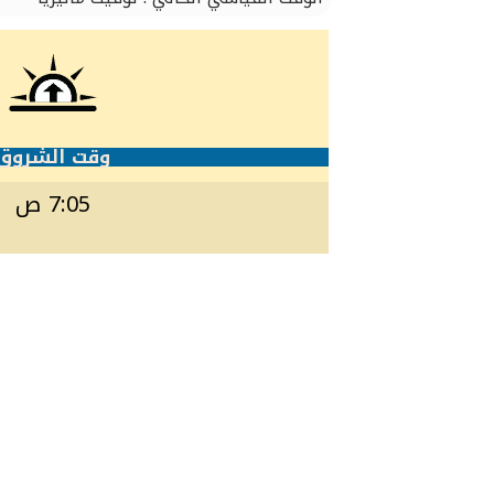
وقت الشروق
7:05 ص