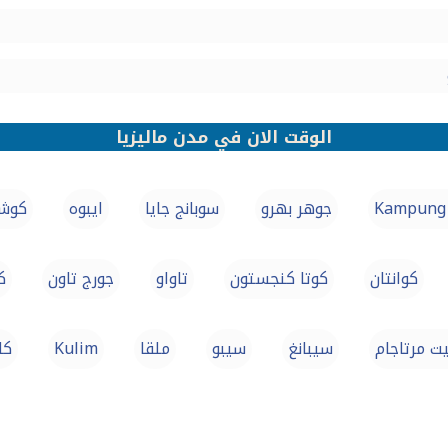
الوقت الان في مدن ماليزيا
Kampung
جوهر بهرو
سوبانج جايا
ايبوه
كوش
كوانتان
كوتا كنجستون
تاواو
جورج تاون
ك
ت مرتاجام
سيبانغ
سيبو
ملقا
Kulim
کل