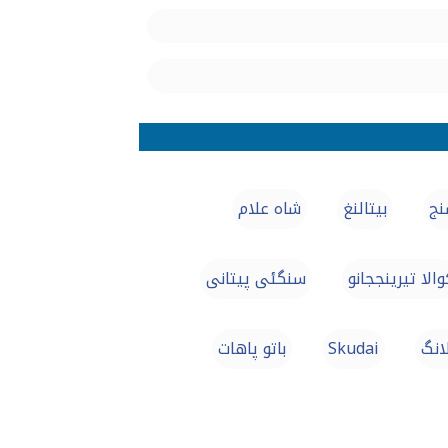
نج
بيتالنغ
شاه علام
والا تيرينججانو
سنگئی پیتانی
انگ
Skudai
باتو پاهات