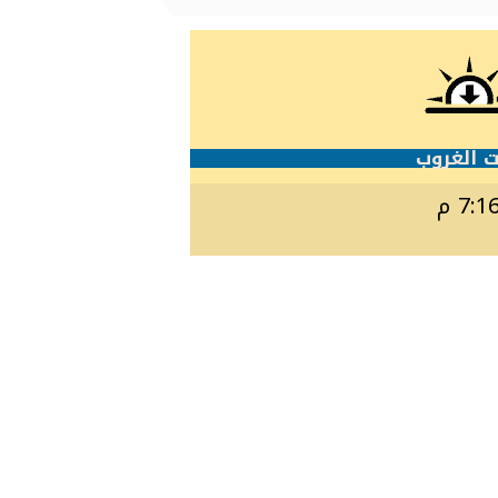
 الغروب
7:1 م