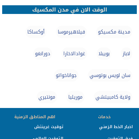
الوقت الان في مدن المكسيك
مدينة مكسيكو
فيلاهيرموسا
أوكساكا
لاباز
بويبلا
غوادالاخارا
دورانغو
سان لويس بوتوسي
جواناخواتو
ولاية كامبيتشي
موريليا
مونتيري
خدمات
اهم المناطق الزمنية
اخبار الخط الزمني
توقيت غرينتش
فرق التوقيت
التوقيت العالمي