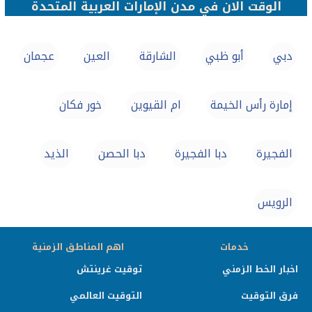
الوقت الان في مدن الإمارات العربية المتحدة
دبي
أبو ظبي
الشارقة
العين
عجمان
إمارة رأس الخيمة
ام القيوين
خور فكان
الفجيرة
دبا الفجيرة
دبا الحصن
الذيد
الرويس
خدمات
اهم المناطق الزمنية
اخبار الخط الزمني
توقيت غرينتش
فرق التوقيت
التوقيت العالمي