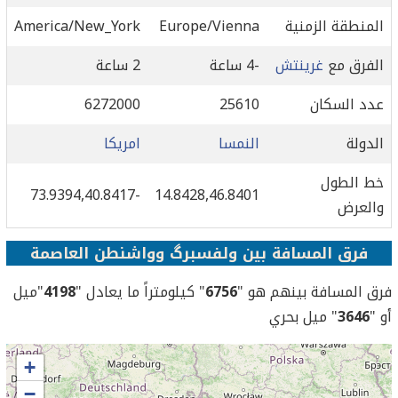
المنطقة الزمنية
Europe/Vienna
America/New_York
الفرق مع
غرينتش
-4 ساعة
2 ساعة
عدد السكان
25610
6272000
الدولة
النمسا
امريكا
خط الطول
-73.9394,40.8417
14.8428,46.8401
والعرض
فرق المسافة بين ولفسبرگ وواشنطن العاصمة
فرق المسافة بينهم هو "
6756
" كيلومتراً ما يعادل "
4198
"ميل
أو "
3646
" ميل بحري
+
−