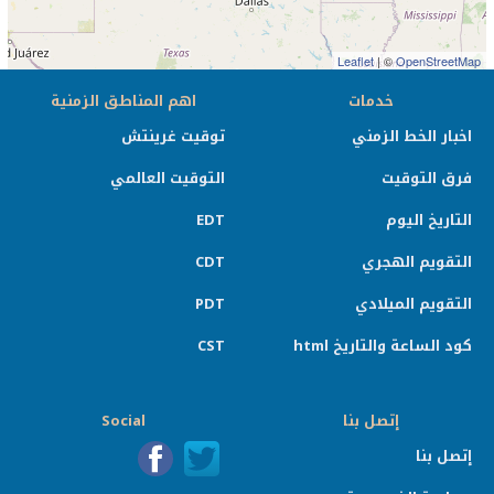
Leaflet
| ©
OpenStreetMap
خدمات
اهم المناطق الزمنية
اخبار الخط الزمني
توقيت غرينتش
فرق التوقيت
التوقيت العالمي
التاريخ اليوم
EDT
التقويم الهجري
CDT
التقويم الميلادي
PDT
كود الساعة والتاريخ html
CST
إتصل بنا
Social
إتصل بنا