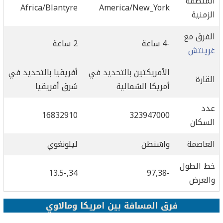
المنطقة
Africa/Blantyre
America/New_York
الزمنية
الفرق مع
-4 ساعة
2 ساعة
غرينتش
الأمريكتين بالتحديد في
أفريقيا بالتحديد في
القارة
أمريكا الشمالية
شرق أفريقيا
عدد
16832910
323947000
السكان
العاصمة
واشنطن
ليلونغوي
خط الطول
34,-13.5
-97,38
والعرض
فرق المسافة بين امريكا ومالاوي