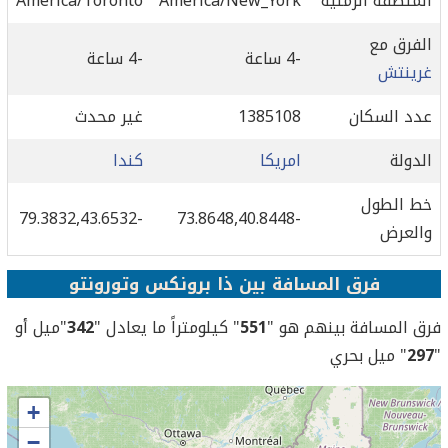
المنطقة الزمنية
America/New_York
America/Toronto
الفرق مع
-4 ساعة
-4 ساعة
غرينتش
عدد السكان
1385108
غير محدث
الدولة
امريكا
كندا
خط الطول
-79.3832,43.6532
-73.8648,40.8448
والعرض
فرق المسافة بين ذا برونكس وتورونتو
فرق المسافة بينهم هو "
551
" كيلومتراً ما يعادل "
342
"ميل أو
"
297
" ميل بحري
+
−