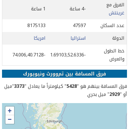
الفرق مع
-4 ساعة
1 ساعة
غرينتش
عدد السكان
47597
8175133
الدولة
استراليا
امريكا
خط الطول
-74.006,40.7128
-1.69103,52.6336
والعرض
فرق المسافة بين تم‌وورث ونيويورك
فرق المسافة بينهم هو "
5428
" كيلومتراً ما يعادل "
3373
"ميل
أو "
2929
" ميل بحري
+
−