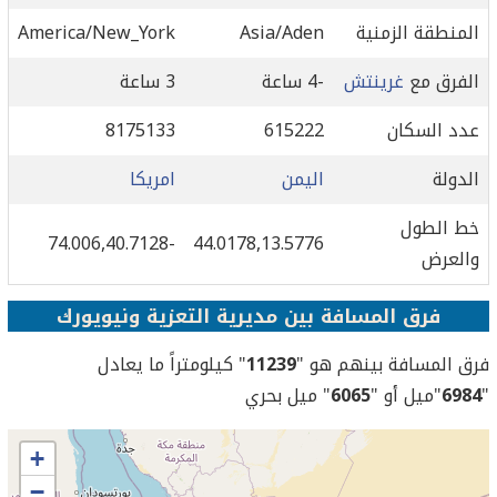
المنطقة الزمنية
Asia/Aden
America/New_York
الفرق مع
غرينتش
-4 ساعة
3 ساعة
عدد السكان
615222
8175133
الدولة
اليمن
امريكا
خط الطول
-74.006,40.7128
44.0178,13.5776
والعرض
فرق المسافة بين مديرية التعزية ونيويورك
فرق المسافة بينهم هو "
11239
" كيلومتراً ما يعادل
"
6984
"ميل أو "
6065
" ميل بحري
+
−