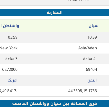
المقارنة
سيان
واشنطن ال
03:59
10:59
/New_York
Asia/Aden
-4 ساعة
3 ساعة
6272000
69404
اليمن
امريكا
-73.9394,40.8417
44.3308,15.1733
فرق المسافة بين سيان وواشنطن العاصمة