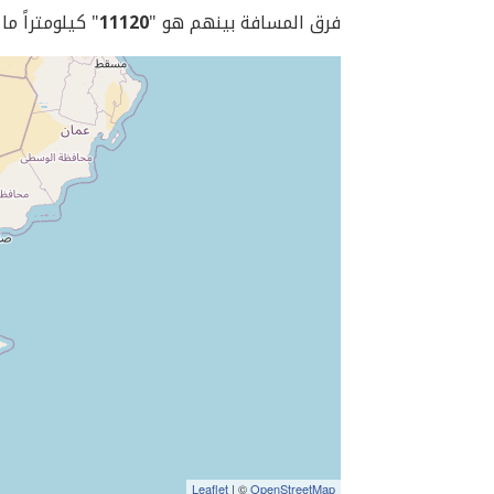
فرق المسافة بينهم هو "
11120
" كيلومتراً ما
Leaflet
| ©
OpenStreetMap