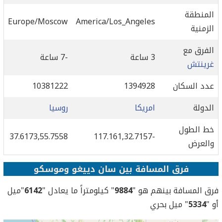
المنطقة
Europe/Moscow
America/Los_Angeles
الزمنية
الفرق مع
3 ساعة
-7 ساعة
غرينتش
عدد السكان
1394928
10381222
الدولة
امريكا
روسيا
خط الطول
37.6173,55.7558
-117.161,32.7157
والعرض
فرق المسافة بين سان دييغو وموسكو
فرق المسافة بينهم هو "
9884
" كيلومتراً ما يعادل "
6142
"ميل
أو "
5334
" ميل بحري