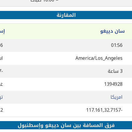
المقارنة
سان دييغو
إس
56
01:56
ul
America/Los_Angeles
3 ساعة
-7 ساعة
1394928
غي
امريكا
تر
82
-117.161,32.7157
فرق المسافة بين سان دييغو وإسطنبول