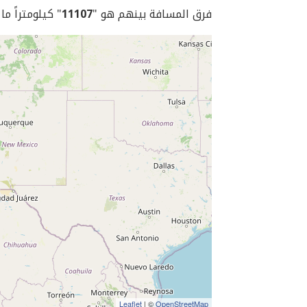
فرق المسافة بينهم هو "
11107
" كيلومتراً ما
Leaflet
| ©
OpenStreetMap