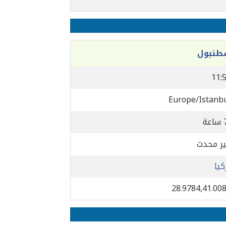
طنبول
11:
Europe/Istanb
ر محدث
كيا
28.9784,41.00