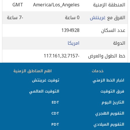
المنطقة الزمنية
America/Los_Angeles
GMT
الفرق مع
غرينتش
0 ساعة
-7 ساعة
عدد السكان
1394928
الدولة
امريكا
خط الطول والعرض
-117.161,32.7157
خدمات
اهم المناطق الزمنية
اخبار الخط الزمني
توقيت غرينتش
فرق التوقيت
التوقيت العالمي
التاريخ اليوم
EDT
التقويم الهجري
CDT
التقويم الميلادي
PDT