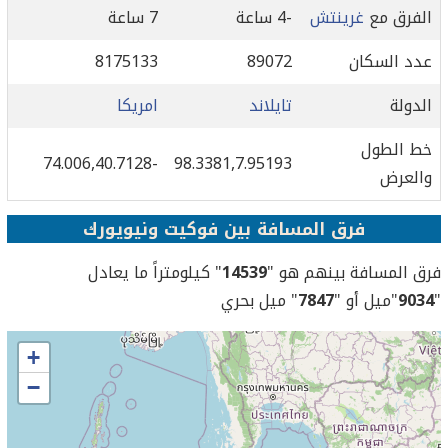
الفرق مع
غرينتش
-4 ساعة
7 ساعة
عدد السكان
89072
8175133
الدولة
تايلاند
امريكا
خط الطول
-74.006,40.7128
98.3381,7.95193
والعرض
فرق المسافة بين فوكيت ونيويورك
فرق المسافة بينهم هو "
14539
" كيلومتراً ما يعادل
"
9034
"ميل أو "
7847
" ميل بحري
+
−