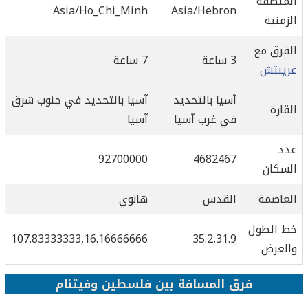
المنطقة
Asia/Ho_Chi_Minh
Asia/Hebron
الزمنية
الفرق مع
3 ساعة
7 ساعة
غرينتش
آسيا بالتحديد
آسيا بالتحديد في جنوب شرق
القارة
في غرب آسيا
آسيا
عدد
92700000
4682467
السكان
العاصمة
القدس
هانوي
خط الطول
107.83333333,16.16666666
35.2,31.9
والعرض
فرق المسافة بين فلسطين وفيتنام