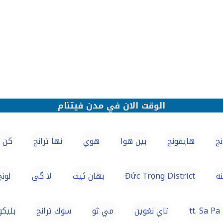
الوقت الان في مدن فيتنام
نج
هايفونج
بين هوا
هوي
نها ترانج
كن ت
ه
Đức Trọng District
بهان ثيت
لا گی
لونج
tt. Sa Pa
تاي نغوين
مي ثو
سوك ترانج
بليكو