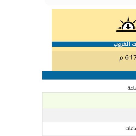
 الغروب
6:1 م