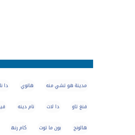
مدينة هو تشي منه
هانوي
دا نا
فنغ تاو
دا لات
نام دينه
فين
هالونج
بون ما توت
کام رنھ