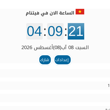
الساعة الان في فيتنام
04
:
09
:
21
السبت 08 آب(08)أغسطس 2026
إعدادات
شارك