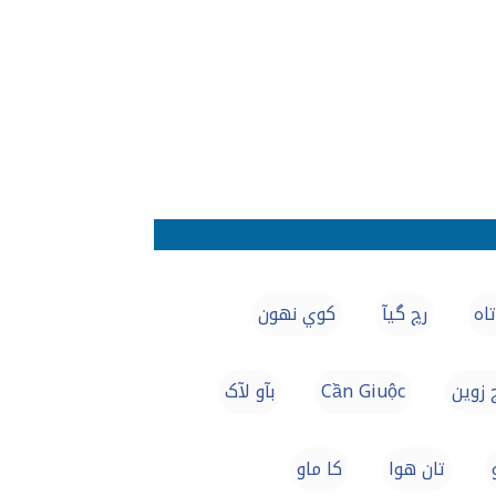
اه
رچ گیآ
كوي نهون
 زوين
Cần Giuộc
بآو لآک
تان هوا
كا ماو