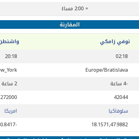
= 2:00 مساءً
المقارنة
نوفي زامكي
واشنطن 
20:18
02:18
ew_York
Europe/Bratislava
-4 ساعة
2 ساعة
6272000
42044
سلوفاكيا
امريكا
-73.9394,40.8417
18.1571,47.9882