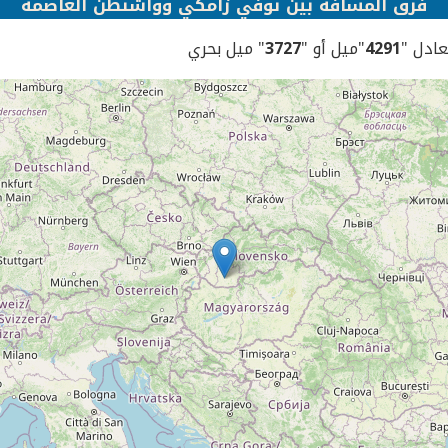
فرق المسافة بين نوفي زامكي وواشنطن العاصمة
يعادل "
4291
"ميل أو "
3727
" ميل بحري