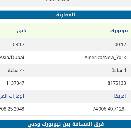
المقارنة
نيويورك
دبي
08:17
00:17
Asia/Dubai
America/New_York
4 ساعة
-4 ساعة
1137347
8175133
امريكا
الإمارات العر
708,25.2048
-74.006,40.7128
فرق المسافة بين نيويورك ودبي