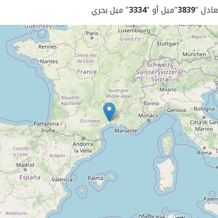
يعادل "
3839
"ميل أو "
3334
" ميل بحري