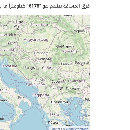
فرق المسافة بينهم هو "
6178
" كيلومتراً ما 
Leaflet
| ©
OpenStreetMap