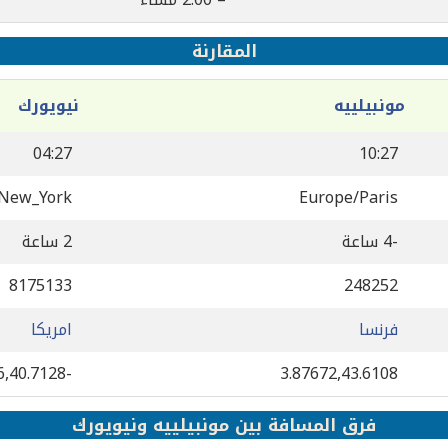
المقارنة
مونبيلييه
نيويورك
04:27
10:27
/New_York
Europe/Paris
-4 ساعة
2 ساعة
8175133
248252
فرنسا
امريكا
-74.006,40.7128
3.87672,43.6108
فرق المسافة بين مونبيلييه ونيويورك