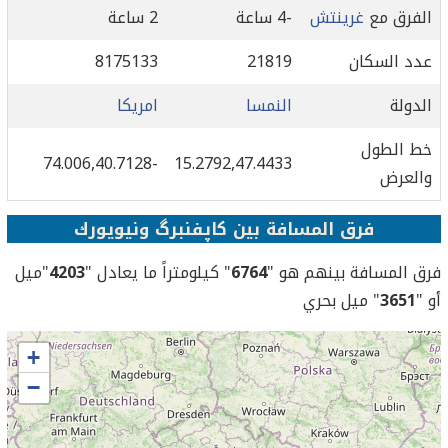
الفرق مع
غرينتش
-4 ساعة
2 ساعة
عدد السكان
21819
8175133
الدولة
النمسا
امريكا
خط الطول
-74.006,40.7128
15.2792,47.4433
والعرض
فرق المسافة بين کاپفنبرگ ونيويورك
فرق المسافة بينهم هو "
6764
" كيلومتراً ما يعادل "
4203
"ميل
أو "
3651
" ميل بحري
+
−