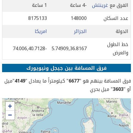
الفرق مع
غرينتش
-4 ساعة
1 ساعة
عدد السكان
148000
8175133
الدولة
الجزائر
امريكا
خط الطول
-74.006,40.7128
5.74909,36.8167
والعرض
فرق المسافة بين جيجل ونيويورك
فرق المسافة بينهم هو "
6677
" كيلومتراً ما يعادل "
4149
"ميل
أو "
3603
" ميل بحري
+
−