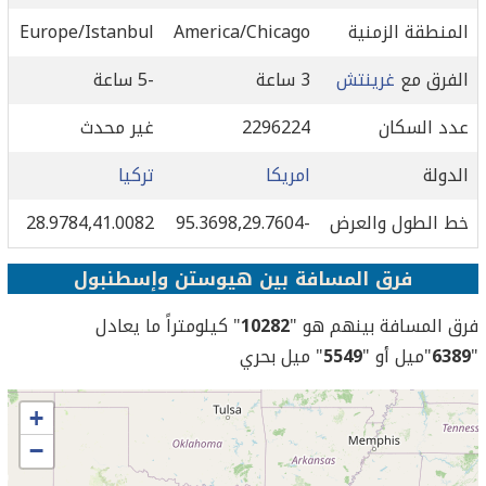
المنطقة الزمنية
America/Chicago
Europe/Istanbul
الفرق مع
غرينتش
3 ساعة
-5 ساعة
عدد السكان
2296224
غير محدث
الدولة
امريكا
تركيا
خط الطول والعرض
-95.3698,29.7604
28.9784,41.0082
فرق المسافة بين هيوستن وإسطنبول
فرق المسافة بينهم هو "
10282
" كيلومتراً ما يعادل
"
6389
"ميل أو "
5549
" ميل بحري
+
−