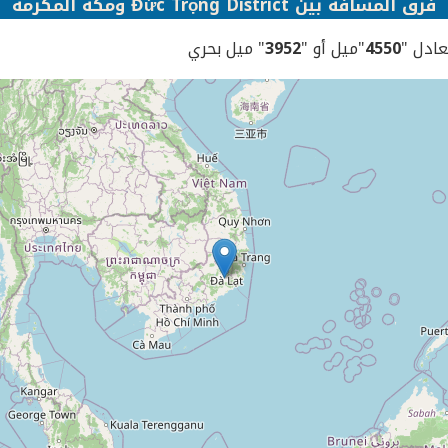
فرق المسافة بين Đức Trọng District ومكة المكرمة
يعادل "
4550
"ميل أو "
3952
" ميل بحري