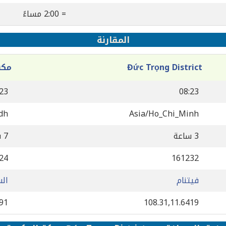
= 2:00 مساءً
المقارنة
Đức Trọng District
مكة
:23
08:23
dh
Asia/Ho_Chi_Minh
3 ساعة
7 ساعة
24
161232
فيتنام
ال
891
108.31,11.6419