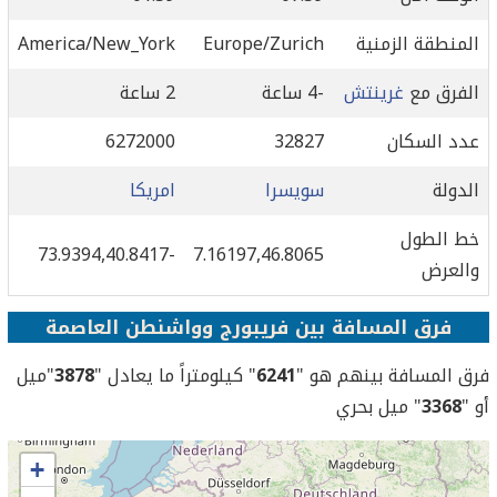
المنطقة الزمنية
Europe/Zurich
America/New_York
الفرق مع
غرينتش
-4 ساعة
2 ساعة
عدد السكان
32827
6272000
الدولة
سويسرا
امريكا
خط الطول
-73.9394,40.8417
7.16197,46.8065
والعرض
فرق المسافة بين فريبورج وواشنطن العاصمة
فرق المسافة بينهم هو "
6241
" كيلومتراً ما يعادل "
3878
"ميل
أو "
3368
" ميل بحري
+