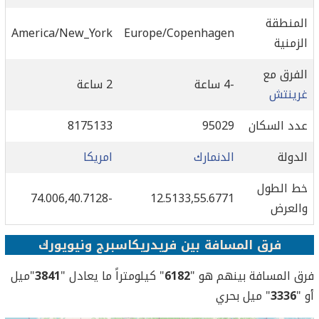
المنطقة
America/New_York
Europe/Copenhagen
الزمنية
الفرق مع
-4 ساعة
2 ساعة
غرينتش
عدد السكان
95029
8175133
الدولة
الدنمارك
امريكا
خط الطول
-74.006,40.7128
12.5133,55.6771
والعرض
فرق المسافة بين فريدريكاسبرج ونيويورك
فرق المسافة بينهم هو "
6182
" كيلومتراً ما يعادل "
3841
"ميل
أو "
3336
" ميل بحري