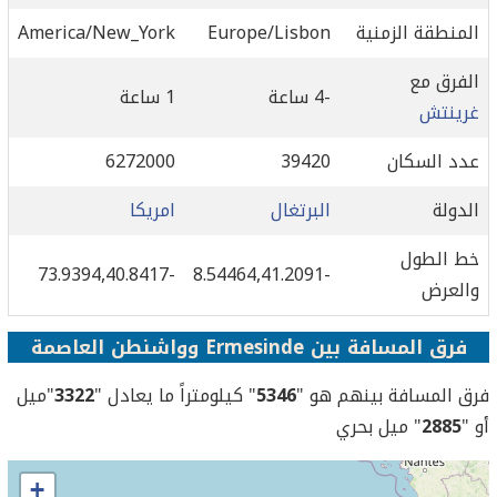
المنطقة الزمنية
Europe/Lisbon
America/New_York
الفرق مع
-4 ساعة
1 ساعة
غرينتش
عدد السكان
39420
6272000
الدولة
البرتغال
امريكا
خط الطول
-73.9394,40.8417
-8.54464,41.2091
والعرض
فرق المسافة بين Ermesinde وواشنطن العاصمة
فرق المسافة بينهم هو "
5346
" كيلومتراً ما يعادل "
3322
"ميل
أو "
2885
" ميل بحري
+