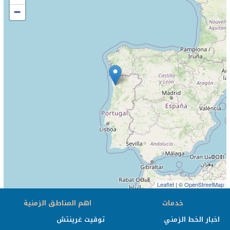
−
Leaflet
| ©
OpenStreetMap
خدمات
اهم المناطق الزمنية
اخبار الخط الزمني
توقيت غرينتش