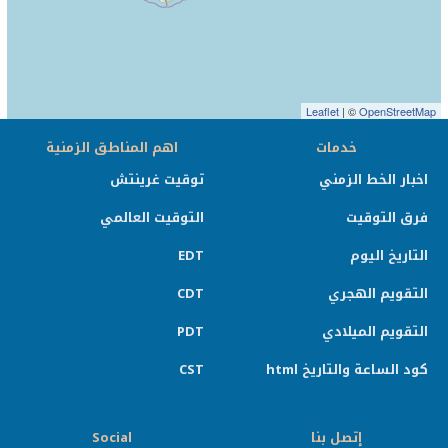
Leaflet
| ©
OpenStreetMap
خدمات
اهم المناطق الزمنية
اخبار الخط الزمني
توقيت غرينتش
فرق التوقيت
التوقيت العالمي
التاريخ اليوم
EDT
التقويم الهجري
CDT
التقويم الميلادي
PDT
كود الساعة والتاريخ html
CST
إتصل بنا
Social