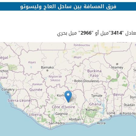
فرق المسافة بين ساحل العاج وليسوتو
يعادل "
3414
"ميل أو "
2966
" ميل بحري