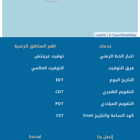
Leaflet
| ©
OpenStreetMap
خدمات
اهم المناطق الزمنية
اخبار الخط الزمني
توقيت غرينتش
فرق التوقيت
التوقيت العالمي
التاريخ اليوم
EDT
التقويم الهجري
CDT
التقويم الميلادي
PDT
كود الساعة والتاريخ html
CST
إتصل بنا
Social