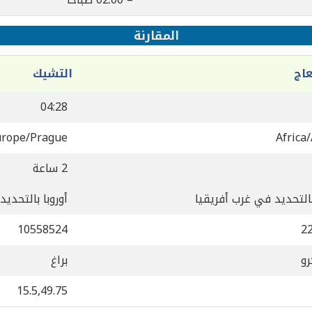
المقارنة
اج
التشيك
04:28
urope/Prague
Africa
2 ساعة
بالتحديد في غرب أفريقيا
أوروبا بالتحديد
10558524
2
رو
براغ
15.5,49.75