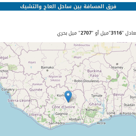
فرق المسافة بين ساحل العاج والتشيك
يعادل "
3116
"ميل أو "
2707
" ميل بحري