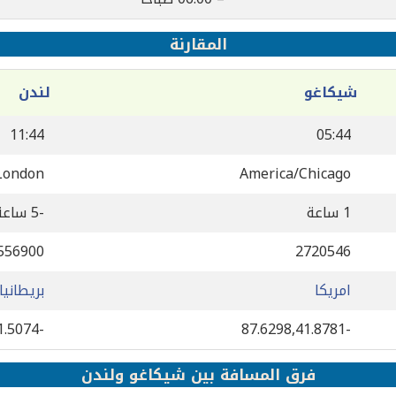
المقارنة
شيكاغو
لندن
11:44
05:44
London
America/Chicago
1 ساعة
-5 ساعة
556900
2720546
امريكا
بريطانيا
-0.127758,51.5074
-87.6298,41.8781
فرق المسافة بين شيكاغو ولندن