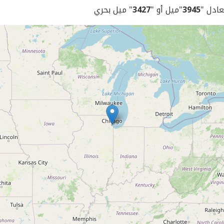
يعادل "
3945
"ميل أو "
3427
" ميل بحري