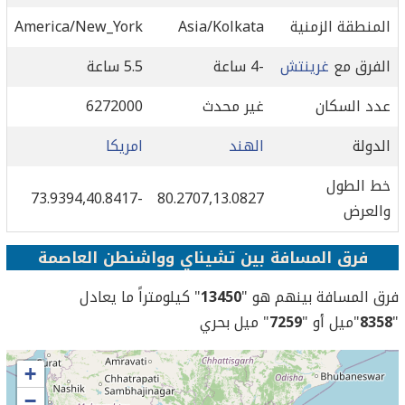
المنطقة الزمنية
Asia/Kolkata
America/New_York
الفرق مع
غرينتش
-4 ساعة
5.5 ساعة
عدد السكان
غير محدث
6272000
الدولة
الهند
امريكا
خط الطول
-73.9394,40.8417
80.2707,13.0827
والعرض
فرق المسافة بين تشيناي وواشنطن العاصمة
فرق المسافة بينهم هو "
13450
" كيلومتراً ما يعادل
"
8358
"ميل أو "
7259
" ميل بحري
+
−