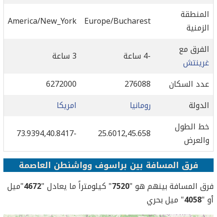
المنطقة
America/New_York
Europe/Bucharest
الزمنية
الفرق مع
-4 ساعة
3 ساعة
غرينتش
عدد السكان
276088
6272000
الدولة
رومانيا
امريكا
خط الطول
-73.9394,40.8417
25.6012,45.658
والعرض
فرق المسافة بين براسوف وواشنطن العاصمة
فرق المسافة بينهم هو "
7520
" كيلومتراً ما يعادل "
4672
"ميل
أو "
4058
" ميل بحري