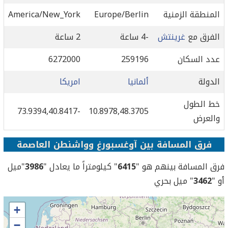
المنطقة الزمنية
Europe/Berlin
America/New_York
الفرق مع
غرينتش
-4 ساعة
2 ساعة
عدد السكان
259196
6272000
الدولة
ألمانيا
امريكا
خط الطول
-73.9394,40.8417
10.8978,48.3705
والعرض
فرق المسافة بين آوغسبورغ وواشنطن العاصمة
فرق المسافة بينهم هو "
6415
" كيلومتراً ما يعادل "
3986
"ميل
أو "
3462
" ميل بحري
+
−