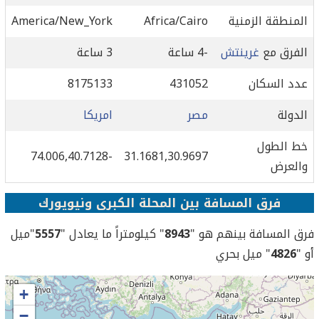
المنطقة الزمنية
Africa/Cairo
America/New_York
الفرق مع
غرينتش
-4 ساعة
3 ساعة
عدد السكان
431052
8175133
الدولة
مصر
امريكا
خط الطول
-74.006,40.7128
31.1681,30.9697
والعرض
فرق المسافة بين المحلة الكبرى ونيويورك
فرق المسافة بينهم هو "
8943
" كيلومتراً ما يعادل "
5557
"ميل
أو "
4826
" ميل بحري
+
−