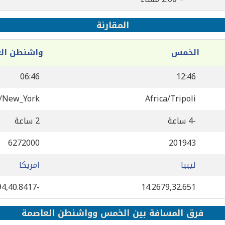
المقارنة
الخمس
واشنطن ال
06:46
12:46
/New_York
Africa/Tripoli
-4 ساعة
2 ساعة
6272000
201943
ليبيا
امريكا
-73.9394,40.8417
14.2679,32.651
فرق المسافة بين الخمس وواشنطن العاصمة