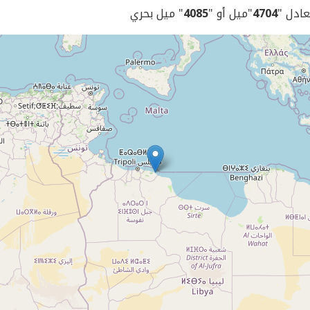
يعادل "
4704
"ميل أو "
4085
" ميل بحري