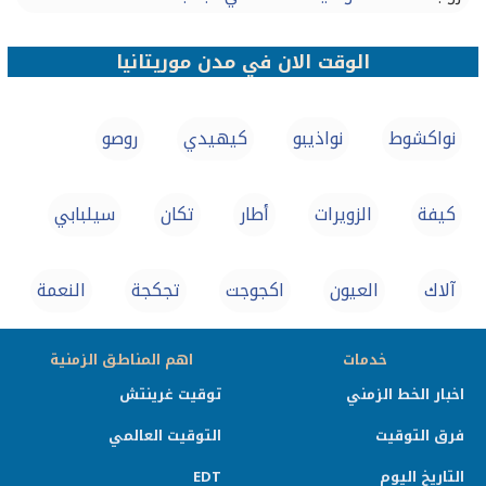
الوقت الان في مدن موريتانيا
نواكشوط
نواذيبو
كيهيدي
روصو
كيفة
الزويرات‎
أطار‎
تکان
سيلبابي
آلاك
العيون
اكجوجت
تجكجة
النعمة
خدمات
اهم المناطق الزمنية
اخبار الخط الزمني
توقيت غرينتش
فرق التوقيت
التوقيت العالمي
التاريخ اليوم
EDT