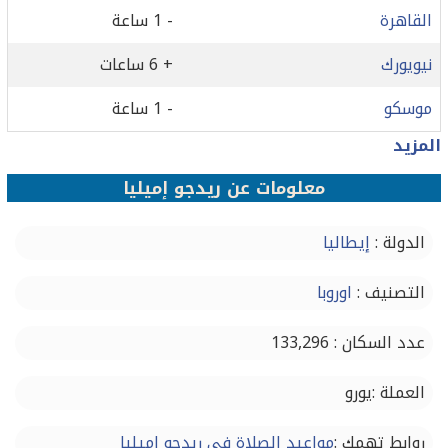
القاهرة
- 1 ساعة
نيويورك
+ 6 ساعات
موسكو
- 1 ساعة
المزيد
معلومات عن ريدجو إميليا
الدولة :
إيطاليا
التصنيف :
اوروبا
عدد السكان : 133,296
العملة :يورو
روابط تهمك :
مواعيد الصلاة في ريدجو إميليا