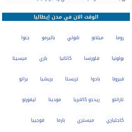
الوقت الان في مدن إيطاليا
روما
ميلانو
نابولي
باليرمو
جنوا
بولونيا
فلورنسا
كاتانيا
باري
ميسينا
فيرونا
بادوا
تريستا
بريشيا
براتو
تارانتو
ريدجو كالابريا
مودينا
ليفورنو
كاجلياري
ميستري
بارما
فوجييا