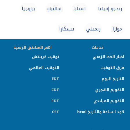
ريدجو إميليا
اسیلیا
ساليرنو
بيروجيا
مونزا
ريميني
بيسكارا
خدمات
اهم المناطق الزمنية
اخبار الخط الزمني
توقيت غرينتش
فرق التوقيت
التوقيت العالمي
التاريخ اليوم
EDT
التقويم الهجري
CDT
التقويم الميلادي
PDT
كود الساعة والتاريخ html
CST