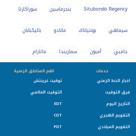
Situbondo Regency
بنجرماسين
سوراكارتا
سيماهي
بونتياناك
مانادو
باليكبابان
جامبي
آمبون
سماريندا
ماتارام
خدمات
اهم المناطق الزمنية
اخبار الخط الزمني
توقيت غرينتش
فرق التوقيت
التوقيت العالمي
التاريخ اليوم
EDT
التقويم الهجري
CDT
التقويم الميلادي
PDT