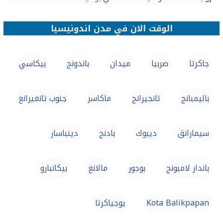
الوقت الان في مدن اندونيسيا
جاكرتا
صربيا
ميدان
باندونج
بيكاسي
باليمبانج
تانجيرانج
ماكاسر
جنوب تانغيرانغ
سيمارانق
ديبوك
بادنج
دينباسار
باندار لامبونج
بوجور
مالانغ
بيكانبارو
Kota Balikpapan
يوجياكرتا