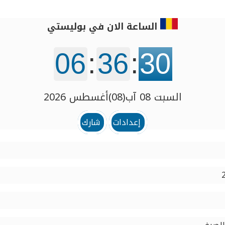
الساعة الان في بوليستي
06
:
36
:
31
السبت 08 آب(08)أغسطس 2026
إعدادات
شارك