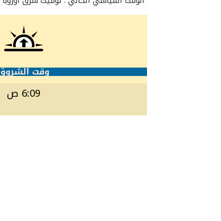
الوقت القياسي الحالي : توقيت شرق أوروبا
وقت الشروق
6:09 ص