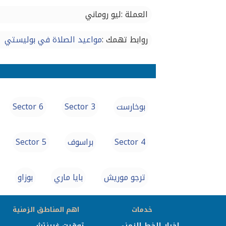
العملة :ليو روماني
روابط تهمك :
مواعيد الصلاة في بوليستي
بوخارست
Sector 3
Sector 6
Sector 4
براسوف
Sector 5
ترجو موريش
بايا ماري
بوزاو
خدمات
اهم المناطق الزمنية
اخبار الخط الزمني
توقيت غرينتش