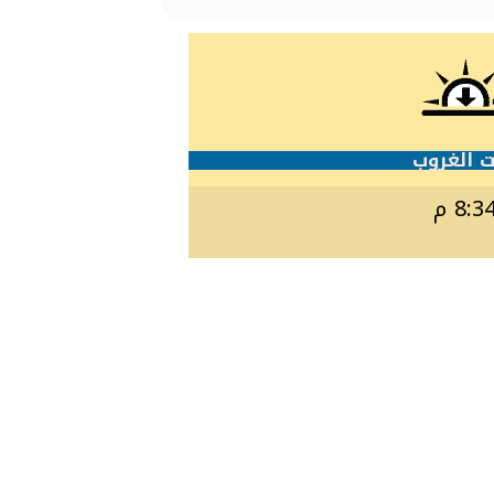
 الغروب
8:3 م