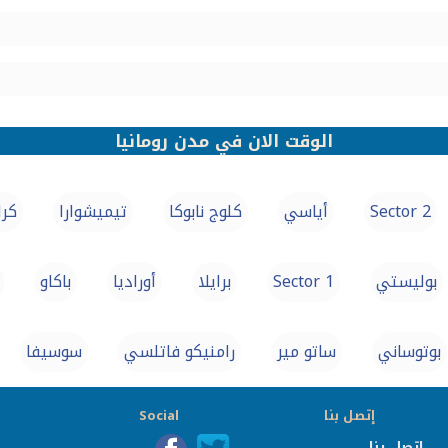
الوقت الان في مدن رومانيا
Sector 2
أياسي
كلوج نابوكا
تيميشوارا
كرا
بوليستي
Sector 1
برايلا
أوراديا
باكاو
بوتوساني
ساتو مير
رامنيكو فاتلسي
سوسيفا
إتصل بنا
Social
إتصل بنا