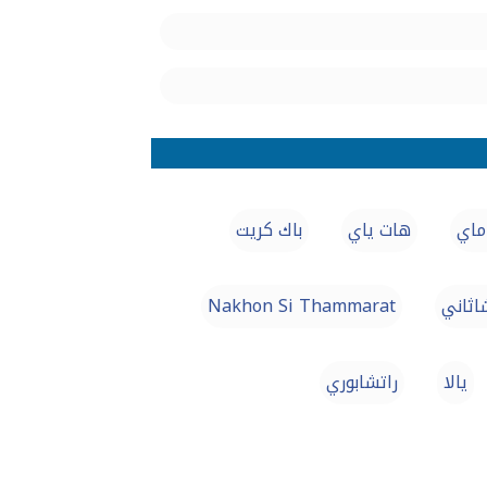
ماي
هات ياي
باك كريت
اثاني
Nakhon Si Thammarat
يالا
راتشابوري