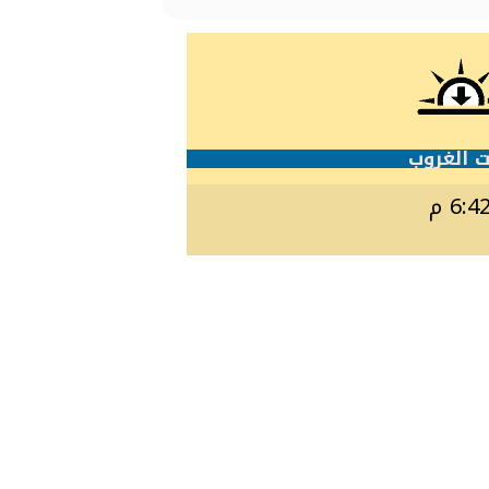
 الغروب
6:4 م