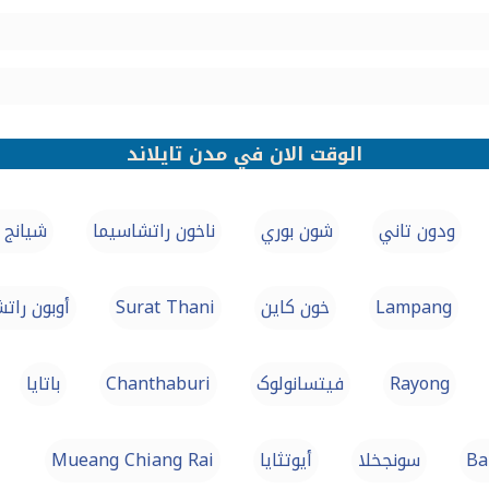
الوقت الان في مدن تايلاند
ودون تاني
شون بوري
ناخون راتشاسيما
شيانج 
Lampang
خون كاين
Surat Thani
أوبون راتش
Rayong
فیتسانولوک
Chanthaburi
باتايا
Ba
سونجخلا
أيوتثايا
Mueang Chiang Rai