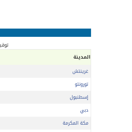
توقيت
المدينة
غرينتش
تورونتو
إسطنبول
دبي
مكة المكرمة