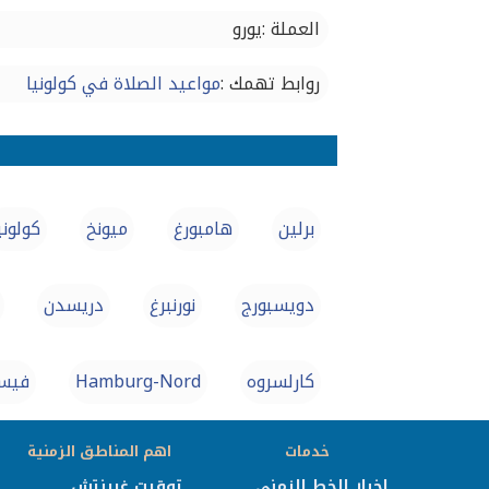
العملة :يورو
روابط تهمك :
مواعيد الصلاة في كولونيا
برلين
هامبورغ
ميونخ
كولوني
دويسبورج
نورنبرغ
دريسدن
كارلسروه
Hamburg-Nord
فيسب
خدمات
اهم المناطق الزمنية
اخبار الخط الزمني
توقيت غرينتش