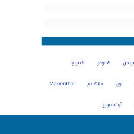
بريمن
هانوفر
لايبزيغ
بون
مانهايم
Marienthal
آوغسبورغ