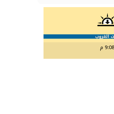
 الغروب
9:0 م