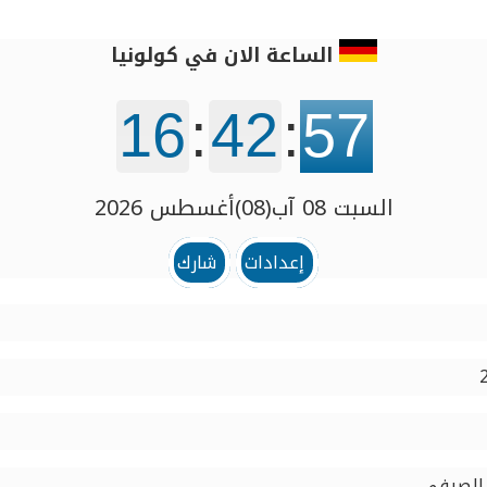
الساعة الان في كولونيا
16
:
42
:
57
السبت 08 آب(08)أغسطس 2026
إعدادات
شارك
 الصيفي