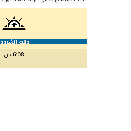
وقت الشروق
6:08 ص