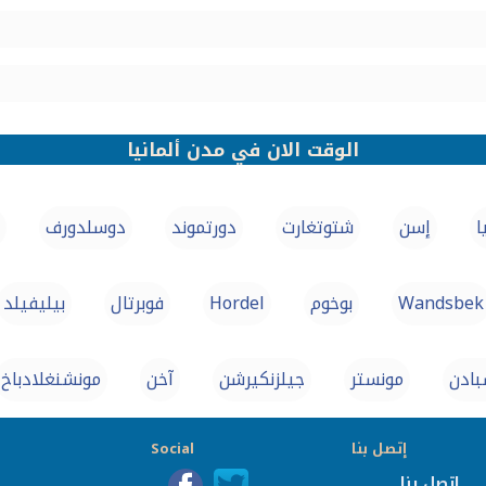
الوقت الان في مدن ألمانيا
ا
إسن
شتوتغارت
دورتموند
دوسلدورف
Wandsbek
بوخوم
Hordel
فوبرتال
بيليفيلد
ادن
مونستر
جيلزنكيرشن
آخن
مونشنغلادباخ
إتصل بنا
Social
إتصل بنا