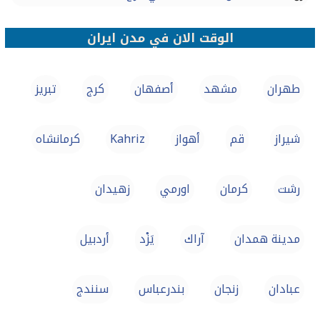
الوقت الان في مدن ايران
طهران
مشهد
أصفهان
كرج
تبريز
شيراز
قم
أهواز
Kahriz
كرمانشاه
رشت
كرمان
اورمي
زهيدان
مدينة همدان
آراك
يَزْد
أردبيل
عبادان
زنجان
بندرعباس
سنندج