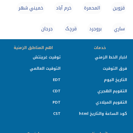
قزوين
المحمرة
خرم آباد
خميني شهر
ساري
بروجرد
قرچک
جرجان
خدمات
اهم المناطق الزمنية
اخبار الخط الزمني
توقيت غرينتش
فرق التوقيت
التوقيت العالمي
التاريخ اليوم
EDT
التقويم الهجري
CDT
التقويم الميلادي
PDT
كود الساعة والتاريخ html
CST