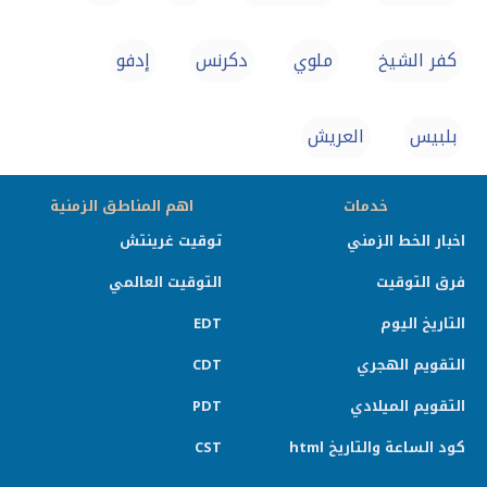
كفر الشيخ
ملوي
دكرنس
إدفو
بلبيس
العريش
خدمات
اهم المناطق الزمنية
اخبار الخط الزمني
توقيت غرينتش
فرق التوقيت
التوقيت العالمي
التاريخ اليوم
EDT
التقويم الهجري
CDT
التقويم الميلادي
PDT
كود الساعة والتاريخ html
CST