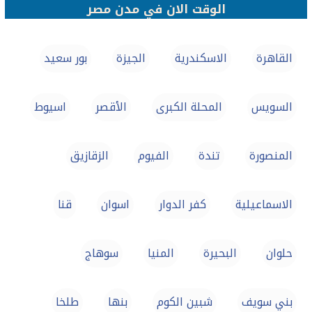
الوقت الان في مدن مصر
القاهرة
الاسكندرية
الجيزة
بور سعيد
السويس
المحلة الكبرى
الأقصر
اسيوط
المنصورة
تندة
الفيوم
الزقازيق
الاسماعيلية
كفر الدوار
اسوان
قنا
حلوان
البحيرة
المنيا
سوهاج
بني سويف
شبين الكوم
بنها
طلخا