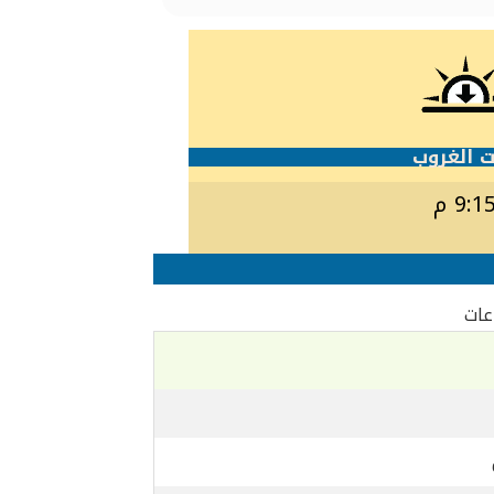
 الغروب
9:1 م