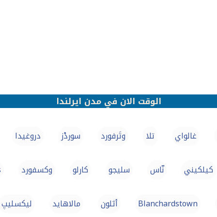
الوقت الان في مدن ايرلندا
غالواي
تلا
وتَرفورد
سورڈز
دروغيدا
كيلكيني
نّاس
سليجو
كارلو
وكسفورد
s
Blanchardstown
أثلون
مالاهاید
لیکسلیپ