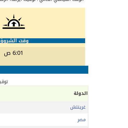
وقت الشروق
6:01 ص
توقيت
الدولة
غرينتش
مصر