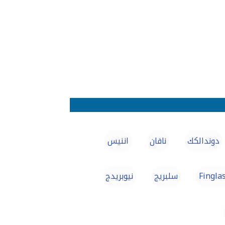
دوندالكك
نافان
اننيس
Fingla
سلبریج
نيوبريدج