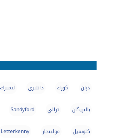
دﺑلن
كورك
دانلیری
ليميرك
بالبریگان
ترالي
Sandyford
كلونميل
مولينجار
Letterkenny